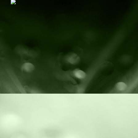
3 katmanlı sofshell kumaş, giyimlik softshell kumaş, montluk softshell k
softshell kumaş üretenler, softshell kumaş satanlar, softshell kumaş üreti
kumaş stoklarımızda, renkli softshell kumaş, ikinci el tekstil makinele
Dokuma Makinesi, Kalite kontrol Makinesi,Laminasyon Makinesi,Coat
Machine, Quality Control Machine,Laminating Machine,