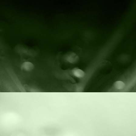
3 katmanlı sofshell kumaş, giyimlik softshell kumaş, montluk softshell k
softshell kumaş üretenler, softshell kumaş satanlar, softshell kumaş üreti
kumaş stoklarımızda, renkli softshell kumaş, ikinci el tekstil makinele
Dokuma Makinesi, Kalite kontrol Makinesi,Laminasyon Makinesi,Coat
Machine, Quality Control Machine,Laminating Machine,