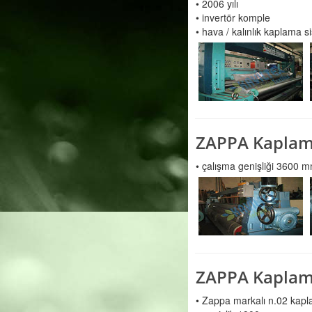
• 2006 yılı
• invertör komple
• hava / kalınlık kaplama s
ZAPPA Kaplama
• çalışma genişliği 3600 
ZAPPA Kaplama
• Zappa markalı n.02 kapl