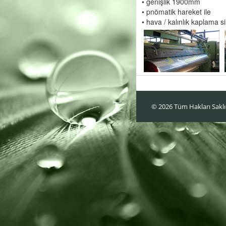
• genişlik 1900mm
• pnömatik hareket ile
• hava / kalınlık kaplama s
© 2026 Tüm Hakları Saklıdı